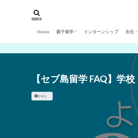
Home
親子留学
インターンシップ
永住
セブ島親子留学について
子どもの年齢に合わせた学校選び
セブ島ならでは！親子での週末の過ごし
セブ島体験留学プログラム (幼稚園～中学
セブ島学校紹介(語学学校)
セブ島学校紹介(幼稚園～大学)
セブ島単身留学 (中学生・高校生)
ダバオ学校紹介（幼稚園～高校）
ドマゲッティ学校紹介（幼稚園～高校）
『S
『S
【セブ島留学 FAQ】学
FAQ