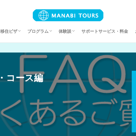
・移住ビザ
プログラム
体験談
サポートサービス・料金
方
校 )
RRVリタイアメントビザ』申請手続き
RRVリタイアメントビザ』更新手続き
ホームステイプログラム
サマーキャンププログラム
親子留学体験談
現地校留学体験談
インターンシップ体験談
語学学校留学体験談
セブ島永住・移住体験談
SDGsボランティアプログラム体験談
校・コース編