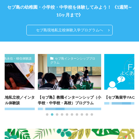
セブ島の幼稚園・小学校・中学校を体験してみよう！ 《1週間～
10ヶ月まで》
セブ島現地私立校体験入学プログラムへ
インターンシッププロ
FAQ
サポ
インターンシップ（小
【セブ島留学 FAQ】学校・コース編
セブ島インターンシ
高校）プログラム
配サポートサービス