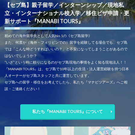
【セブ島】親子留学／インターンシップ／現地私
立・インターナショナル校入学／移住ビザ申請・更
新サポート『MANABI TOURS』
初めての海外留学先として人気No.1の《セブ島留学》
また、何度か（海外・フィリピンでの）留学を経験してる場合でも、セブ島
では「こんな時どうすればいいの？」と不安になってしまうことがあるので
はないでしょうか？
“いざ”という時に頼りになるのがセブ島現地の事情をよく知る現地法人！！
『MANABI TOURS』は、セブ島で10年以上の生活・法人運営経験を持つ日本
人オーナーがセブ島スタッフと共に運営しています。
セブ島への留学・移住をお考えでしたら、私たち『マナビツアーズ』へご相
談・ご連絡ください！
私たち『MANABI TOURS』について