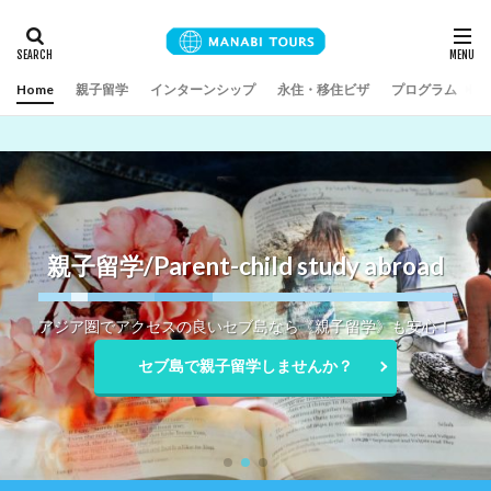
Home
親子留学
インターンシップ
永住・移住ビザ
プログラム
親子留学/Parent-child study abroad
アジア圏でアクセスの良いセブ島なら《親子留学》も安心！
セブ島で親子留学しませんか？