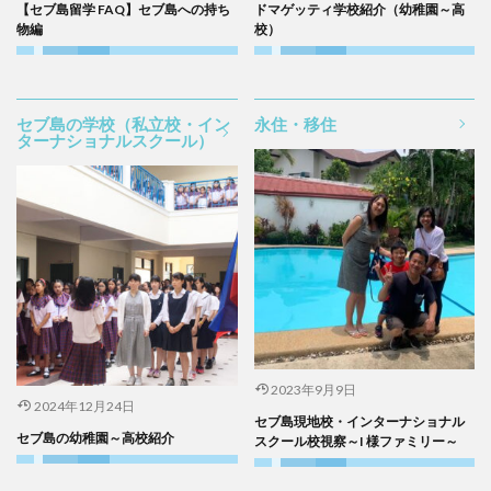
【セブ島留学 FAQ】セブ島への持ち
ドマゲッティ学校紹介（幼稚園～高
物編
校）
セブ島の学校（私立校・イン
永住・移住
ターナショナルスクール）
2023年9月9日
2024年12月24日
セブ島現地校・インターナショナル
セブ島の幼稚園～高校紹介
スクール校視察～I 様ファミリー～